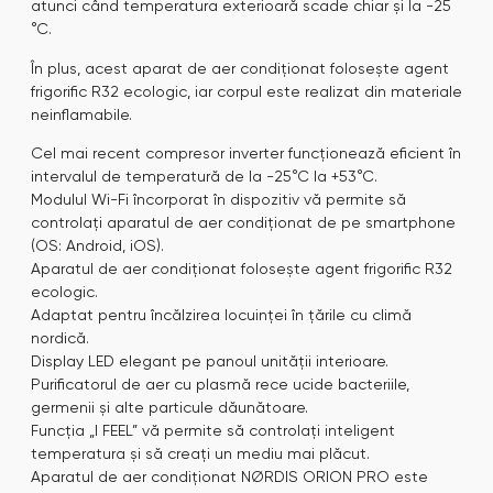
atunci când temperatura exterioară scade chiar și la -25
°C.
În plus, acest aparat de aer condiționat folosește agent
frigorific R32 ecologic, iar corpul este realizat din materiale
neinflamabile.
Cel mai recent compresor inverter funcționează eficient în
intervalul de temperatură de la -25°C la +53°C.
Modulul Wi-Fi încorporat în dispozitiv vă permite să
controlați aparatul de aer condiționat de pe smartphone
(OS: Android, iOS).
Aparatul de aer condiționat folosește agent frigorific R32
ecologic.
Adaptat pentru încălzirea locuinței în țările cu climă
nordică.
Display LED elegant pe panoul unității interioare.
Purificatorul de aer cu plasmă rece ucide bacteriile,
germenii și alte particule dăunătoare.
Funcția „I FEEL” vă permite să controlați inteligent
temperatura și să creați un mediu mai plăcut.
Aparatul de aer condiționat NØRDIS ORION PRO este