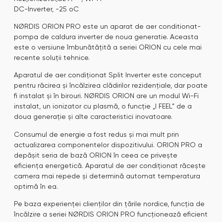
DC-Inverter, -25 oC
NØRDIS ORION PRO este un aparat de aer conditionat-
pompa de caldura inverter de noua generatie. Aceasta
este o versiune îmbunătățită a seriei ORION cu cele mai
recente soluții tehnice.
Aparatul de aer condiționat Split Inverter este conceput
pentru răcirea și încălzirea clădirilor rezidențiale, dar poate
fi instalat și în birouri. NØRDIS ORION are un modul Wi-Fi
instalat, un ionizator cu plasmă, o funcție „I FEEL” de a
doua generație și alte caracteristici inovatoare.
Consumul de energie a fost redus și mai mult prin
actualizarea componentelor dispozitivului. ORION PRO a
depășit seria de bază ORION în ceea ce privește
eficiența energetică. Aparatul de aer condiționat răcește
camera mai repede și determină automat temperatura
optimă în ea.
Pe baza experienței clienților din țările nordice, funcția de
încălzire a seriei NØRDIS ORION PRO funcționează eficient