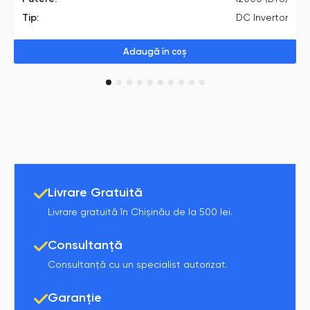
Tip:
DC Invertor
Adaugă în coș
1
2
3
4
5
6
7
8
9
10
Livrare Gratuită
Livrare gratuită în Chișinău de la 500 lei.
Consultanță
Consultanță cu un specialist autorizat.
Garanție