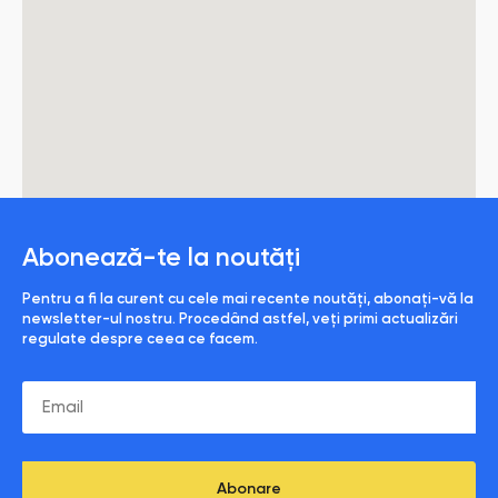
Abonează-te la noutăți
Pentru a fi la curent cu cele mai recente noutăți, abonați-vă la
newsletter-ul nostru. Procedând astfel, veți primi actualizări
regulate despre ceea ce facem.
Abonare