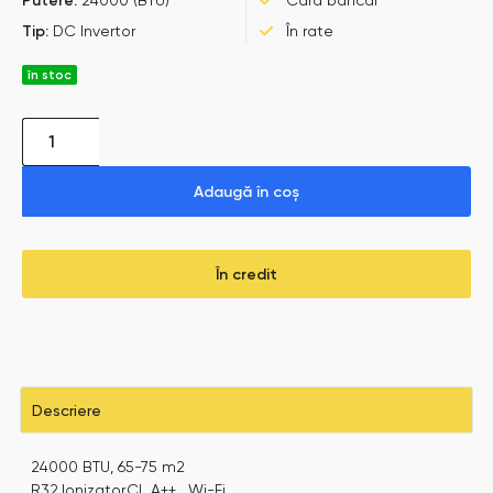
Tip:
DC Invertor
În rate
în stoc
Adaugă în coș
În credit
Descriere
24000 BTU, 65-75 m2
R32,Ionizator,CL A++ , Wi-Fi