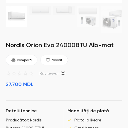
Nordis Orion Evo 24000BTU Alb-mat
compară
favorit
☆
☆
☆
☆
☆
Review-uri
(0)
27.700
MDL
Detalii tehnice
Modalități de plată
Producător:
Nordis
Plata la livrare
Putere:
24000 (BTU)
Card bancar