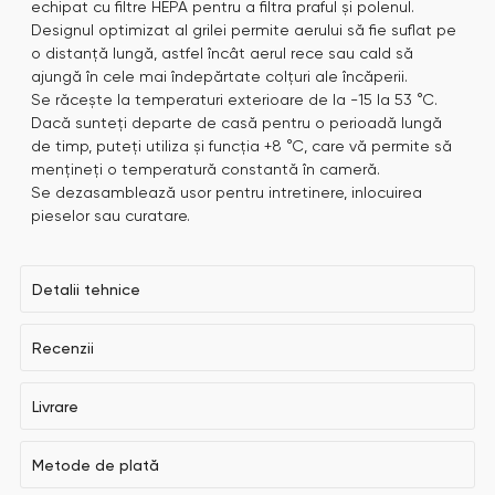
echipat cu filtre HEPA pentru a filtra praful și polenul.
Designul optimizat al grilei permite aerului să fie suflat pe
o distanță lungă, astfel încât aerul rece sau cald să
ajungă în cele mai îndepărtate colțuri ale încăperii.
Se răcește la temperaturi exterioare de la -15 la 53 °C.
Dacă sunteți departe de casă pentru o perioadă lungă
de timp, puteți utiliza și funcția +8 °C, care vă permite să
mențineți o temperatură constantă în cameră.
Se dezasamblează usor pentru intretinere, inlocuirea
pieselor sau curatare.
Detalii tehnice
Recenzii
Livrare
Metode de plată