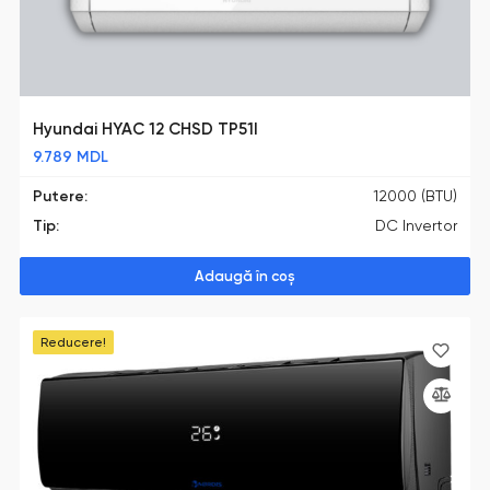
Hyundai HYAC 12 CHSD TP51I
9.789
MDL
Putere:
12000 (BTU)
Tip:
DC Invertor
Adaugă în coș
Reducere!