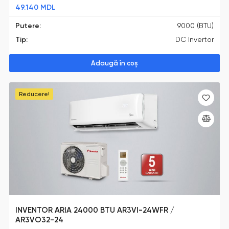
49.140
MDL
Putere:
9000 (BTU)
Tip:
DC Invertor
Adaugă în coș
Reducere!
INVENTOR ARIA 24000 BTU AR3VI-24WFR /
AR3VO32-24