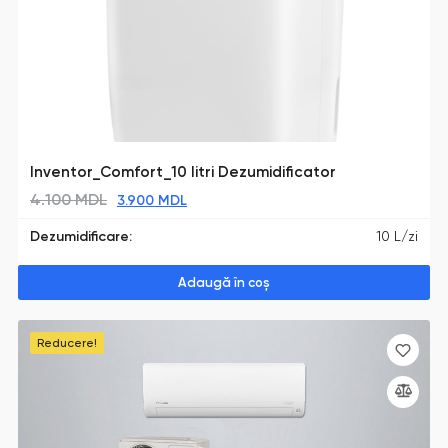
Inventor_Comfort_10 litri Dezumidificator
4.100
MDL
3.900
MDL
Dezumidificare:
10 L/zi
Adaugă în coș
Reducere!