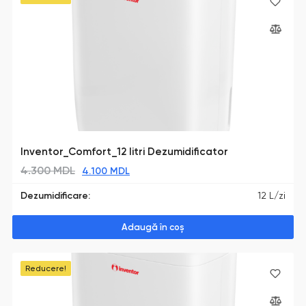
Inventor_Comfort_12 litri Dezumidificator
4.300
MDL
4.100
MDL
Dezumidificare:
12 L/zi
Adaugă în coș
Reducere!