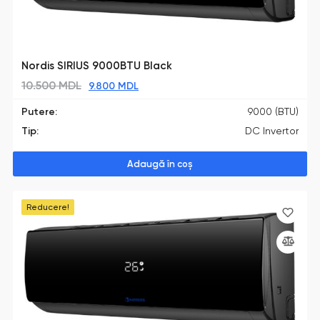
Nordis SIRIUS 9000BTU Black
10.500
MDL
9.800
MDL
Putere:
9000 (BTU)
Tip:
DC Invertor
Adaugă în coș
Reducere!