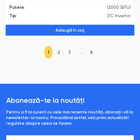
Putere:
12000 (BTU)
Tip:
DC Invertor
Adaugă în coș
1
2
3
…
8
Abonează-te la noutăți
Pentru a fi la curent cu cele mai recente noutăți, abonați-vă la
newsletter-ul nostru. Procedând astfel, veți primi actualizări
regulate despre ceea ce facem.