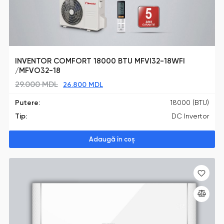
INVENTOR COMFORT 18000 BTU MFVI32-18WFI
/MFVO32-18
29.000
MDL
26.800
MDL
Putere:
18000 (BTU)
Tip:
DC Invertor
Adaugă în coș