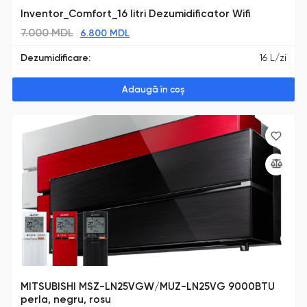
Inventor_Comfort_16 litri Dezumidificator Wifi
7.000
MDL
6.800
MDL
Dezumidificare:
16 L/zi
Adaugă în coș
MITSUBISHI MSZ-LN25VGW/MUZ-LN25VG 9000BTU
perla, negru, rosu