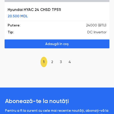
Hyundai HYAC 24 CHSD TP51I
20.500
MDL
Putere:
24000 (BTU)
Tip:
DC Invertor
Adaugă în coș
1
2
3
4
Abonează-te la noutăți
Pentru a fi la curent cu cele mai recente noutăți, abonați-vă la