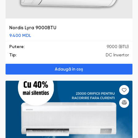
Nordis Lyra 9000BTU
9.400
MDL
Putere:
9000 (BTU)
Tip:
DC Invertor
Adaugă în coș