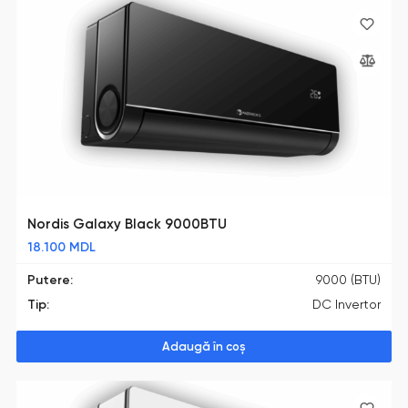
Nordis Galaxy Black 9000BTU
18.100
MDL
Putere:
9000 (BTU)
Tip:
DC Invertor
Adaugă în coș