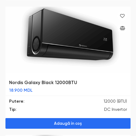
Nordis Galaxy Black 12000BTU
18.900
MDL
Putere:
12000 (BTU)
Tip:
DC Invertor
Adaugă în coș