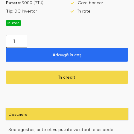
Putere:
9000 (BTU)
Card bancar
Tip:
DC Invertor
În rate
în stoc
Adaugă în coș
În credit
Descriere
Sed egestas, ante et vulputate volutpat, eros pede