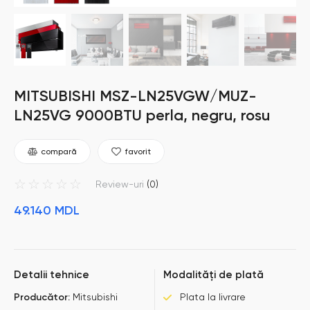
MITSUBISHI MSZ-LN25VGW/MUZ-
LN25VG 9000BTU perla, negru, rosu
compară
favorit
☆
☆
☆
☆
☆
Review-uri
(0)
49.140
MDL
Detalii tehnice
Modalități de plată
Producător:
Mitsubishi
Plata la livrare