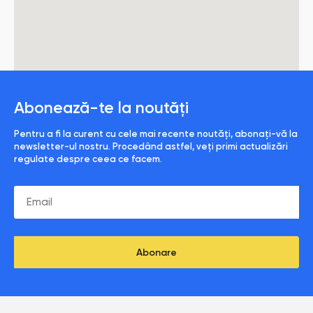
Abonează-te la noutăți
Pentru a fi la curent cu cele mai recente noutăți, abonați-vă la
newsletter-ul nostru. Procedând astfel, veți primi actualizări
regulate despre ceea ce facem.
Abonare