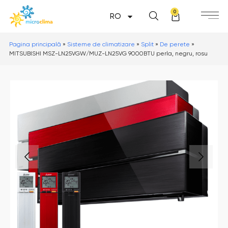
0
RO
Pagina principală
»
Sisteme de climatizare
»
Split
»
De perete
»
MITSUBISHI MSZ-LN25VGW/MUZ-LN25VG 9000BTU perla, negru, rosu