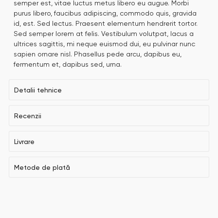
semper est, vitae luctus metus libero eu augue. Morbi
purus libero, faucibus adipiscing, commodo quis, gravida
id, est. Sed lectus. Praesent elementum hendrerit tortor.
Sed semper lorem at felis. Vestibulum volutpat, lacus a
ultrices sagittis, mi neque euismod dui, eu pulvinar nunc
sapien ornare nisl. Phasellus pede arcu, dapibus eu,
fermentum et, dapibus sed, urna.
Detalii tehnice
Recenzii
Livrare
Metode de plată