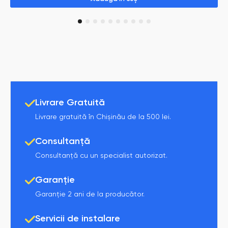
1
2
3
4
5
6
7
8
9
10
Livrare Gratuită
Livrare gratuită în Chișinău de la 500 lei.
Consultanță
Consultanță cu un specialist autorizat.
Garanție
Garanție 2 ani de la producător.
Servicii de instalare