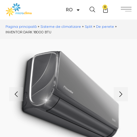
0
RO
Pagina principală
»
Sisteme de climatizare
»
Split
»
De perete
»
INVENTOR DARK 18000 BTU