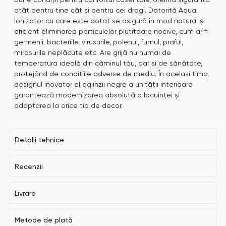
atât pentru tine cât și pentru cei dragi. Datorită Aqua
Ionizator cu care este dotat se asigură în mod natural și
eficient eliminarea particulelor plutitoare nocive, cum ar fi
germenii, bacteriile, virusurile, polenul, fumul, praful,
mirosurile neplăcute etc. Are grijă nu numai de
temperatura ideală din căminul tău, dar și de sănătate,
protejând de condițiile adverse de mediu. În același timp,
designul inovator al oglinzii negre a unității interioare
garantează modernizarea absolută a locuinței și
adaptarea la orice tip de decor.
Detalii tehnice
Recenzii
Livrare
Metode de plată