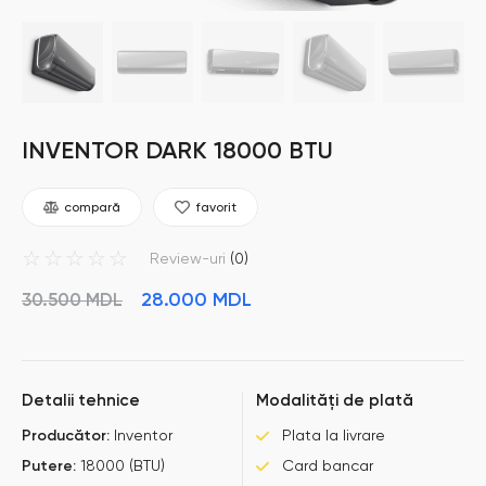
INVENTOR DARK 18000 BTU
compară
favorit
☆
☆
☆
☆
☆
Review-uri
(0)
28.000
MDL
30.500
MDL
Detalii tehnice
Modalități de plată
Producător:
Inventor
Plata la livrare
Putere:
18000 (BTU)
Card bancar