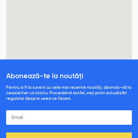
Abonează-te la noutăți
Pentru a fi la curent cu cele mai recente noutăți, abonați-vă la
newsletter-ul nostru. Procedând astfel, veți primi actualizări
regulate despre ceea ce facem.