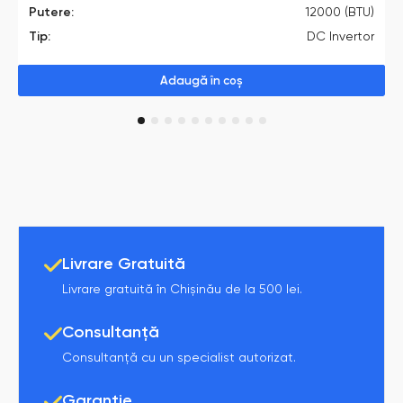
Putere:
12000 (BTU)
Tip:
DC Invertor
Adaugă în coș
1
2
3
4
5
6
7
8
9
10
Livrare Gratuită
Livrare gratuită în Chișinău de la 500 lei.
Consultanță
Consultanță cu un specialist autorizat.
Garanție