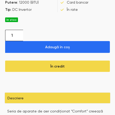
Putere:
12000 (BTU)
Card bancar
Tip:
DC Invertor
În rate
în stoc
Adaugă în coș
În credit
Descriere
Seria de aparate de aer condiționat “Comfort” creează