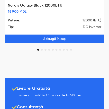
Nordis Galaxy Black 12000BTU
18.900
MDL
Putere:
12000 (BTU)
Tip:
DC Invertor
Adaugă în coș
1
2
3
4
5
6
7
8
9
10
Livrare Gratuită
Livrare gratuită în Chișinău de la 500 lei.
Consultanță