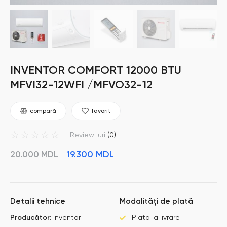
INVENTOR COMFORT 12000 BTU
MFVI32-12WFI /MFVO32-12
compară
favorit
☆
☆
☆
☆
☆
Review-uri
(0)
19.300
MDL
20.000
MDL
Detalii tehnice
Modalități de plată
Producător:
Inventor
Plata la livrare