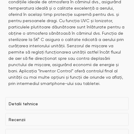
condițiile ideale de atmosfera în căminul dvs., asigurând
temperatura ideală și o calitate excelență a aerului,
oferind în același timp protecție supremă pentru dvs. și
pentru persoanele dragi. Cu funcția UVC și Ionizator,
particulele plutitoare dăunătoare sunt înlăturate pentru a
obține o atmosfera sănătoasă în căminul dvs. Funcția de
sterilizare la 56° C asigura o calitate ridicată a aerului prin
curățarea interiorului unității. Senzorul de mișcare va
permite să reglați funcționarea unității astfel încât fluxul
de aer să fie direcționat spre sau contra deplasării
punctului de mișcare, asigurând economii de energie și
bani. Aplicația “Inventor Control” oferă controlul final al
unității cu mai multe opțiuni și funcții de oriunde va aflați,
prin intermediul smartphone-ului sau tabletei.
Detalii tehnice
Recenzii