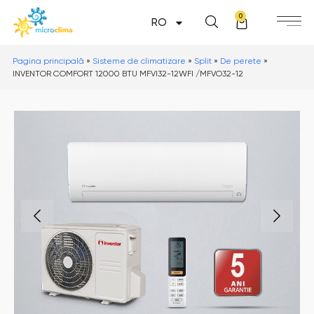
0
RO
Pagina principală
»
Sisteme de climatizare
»
Split
»
De perete
»
INVENTOR COMFORT 12000 BTU MFVI32-12WFI /MFVO32-12