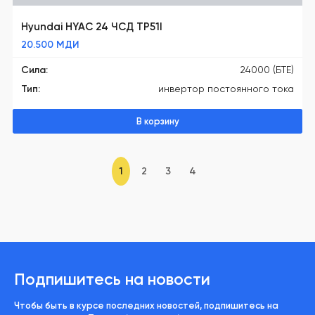
Hyundai HYAC 24 ЧСД TP51I
20.500
МДИ
Сила:
24000 (БТЕ)
Тип:
инвертор постоянного тока
В корзину
1
2
3
4
Подпишитесь на новости
Чтобы быть в курсе последних новостей, подпишитесь на