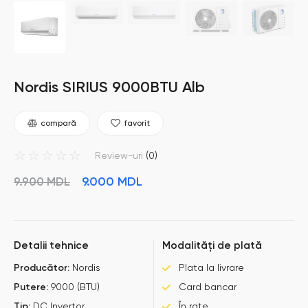
Nordis SIRIUS 9000BTU Alb
compară
favorit
☆
☆
☆
☆
☆
Review-uri
(0)
9.000
MDL
9.900
MDL
Detalii tehnice
Modalități de plată
Producător:
Nordis
Plata la livrare
Putere:
9000 (BTU)
Card bancar
Tip:
DC Invertor
În rate