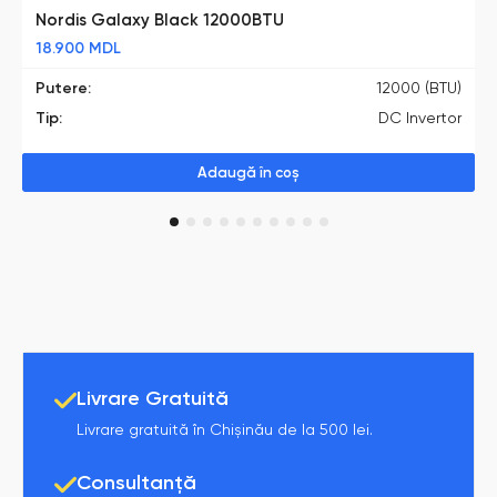
Nordis Galaxy Black 12000BTU
18.900
MDL
Putere:
12000 (BTU)
Tip:
DC Invertor
Adaugă în coș
1
2
3
4
5
6
7
8
9
10
Livrare Gratuită
Livrare gratuită în Chișinău de la 500 lei.
Consultanță