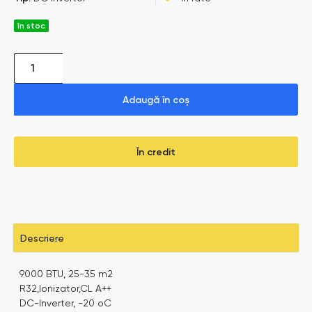
în stoc
Adaugă în coș
În credit
Descriere
9000 BTU, 25-35 m2
R32,Ionizator,CL A++
DC-Inverter, -20 oC