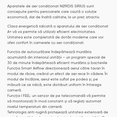
Aparatele de aer condiționat NØRDIS SIRIUS sunt
concepute pentru persoanele care caută o soluție
economică, dar de înaltă calitate, la un preț atractiv.
Clasa energetică ridicată a aparatului de aer condiționat
A+ vă va permite să utilizați eficient electricitatea.
Unitatea este completată de dotări moderne care vor
oferi confort în camerele cu aer condiționat.
Funcția de autocurățare îndepărtează murdăria
acumulată din interiorul unității – un program special de
30 de minute îndepărtează eficient murdăria și bacteriile
Funcția Smart Airflow direcționează aerul către tavan în
modul de răcire, creând un efect de aer rece în cădere. În
modul de încălzire, aerul este suflat pe podea și, pe
măsură ce se ridică, este distribuit uniform în întreaga
cameră.
Funcția I FEEL: un senzor de pe telecomandă vă permite
să monitorizați în mod constant și să reglați automat
nivelul temperaturii din cameră.
Tehnologia anti-rugină protejează unitatea exterioară de