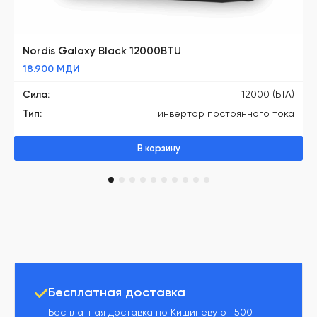
Nordis Galaxy Black 12000BTU
18.900
МДИ
Сила:
12000 (БТА)
Тип:
инвертор постоянного тока
В корзину
1
2
3
4
5
6
7
8
9
10
Бесплатная доставка
Бесплатная доставка по Кишиневу от 500