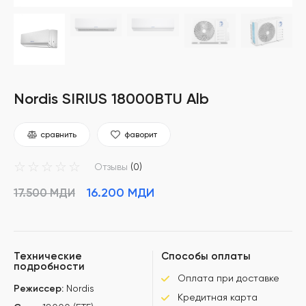
Nordis SIRIUS 18000BTU Alb
сравнить
фаворит
☆
☆
☆
☆
☆
Отзывы
(0)
16.200
МДИ
17.500
МДИ
Технические
Способы оплаты
подробности
Оплата при доставке
Режиссер:
Nordis
Кредитная карта