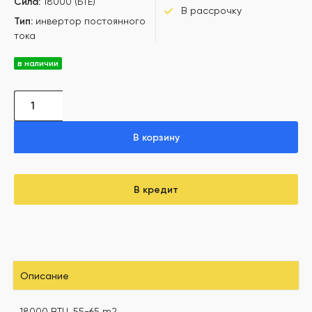
Сила:
18000 (БТЕ)
В рассрочку
Тип:
инвертор постоянного
тока
в наличии
В корзину
В кредит
Описание
18000 BTU, 55-65 m2