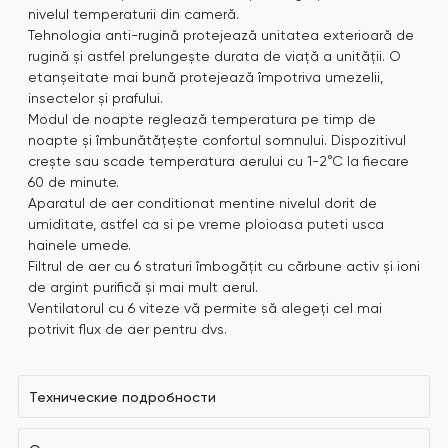
nivelul temperaturii din cameră.
Tehnologia anti-rugină protejează unitatea exterioară de
rugină și astfel prelungește durata de viață a unității. O
etanșeitate mai bună protejează împotriva umezelii,
insectelor și prafului.
Modul de noapte reglează temperatura pe timp de
noapte și îmbunătățește confortul somnului. Dispozitivul
crește sau scade temperatura aerului cu 1-2°C la fiecare
60 de minute.
Aparatul de aer conditionat mentine nivelul dorit de
umiditate, astfel ca si pe vreme ploioasa puteti usca
hainele umede.
Filtrul de aer cu 6 straturi îmbogățit cu cărbune activ și ioni
de argint purifică și mai mult aerul.
Ventilatorul cu 6 viteze vă permite să alegeți cel mai
potrivit flux de aer pentru dvs.
Технические подробности