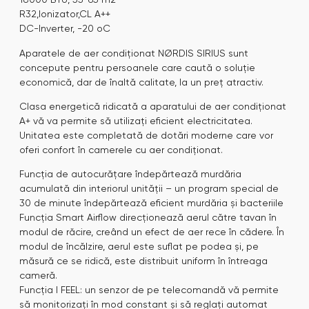
R32,Ionizator,CL A++
DC-Inverter, -20 oC
Aparatele de aer condiționat NØRDIS SIRIUS sunt
concepute pentru persoanele care caută o soluție
economică, dar de înaltă calitate, la un preț atractiv.
Clasa energetică ridicată a aparatului de aer condiționat
A+ vă va permite să utilizați eficient electricitatea.
Unitatea este completată de dotări moderne care vor
oferi confort în camerele cu aer condiționat.
Funcția de autocurățare îndepărtează murdăria
acumulată din interiorul unității – un program special de
30 de minute îndepărtează eficient murdăria și bacteriile
Funcția Smart Airflow direcționează aerul către tavan în
modul de răcire, creând un efect de aer rece în cădere. În
modul de încălzire, aerul este suflat pe podea și, pe
măsură ce se ridică, este distribuit uniform în întreaga
cameră.
Funcția I FEEL: un senzor de pe telecomandă vă permite
să monitorizați în mod constant și să reglați automat