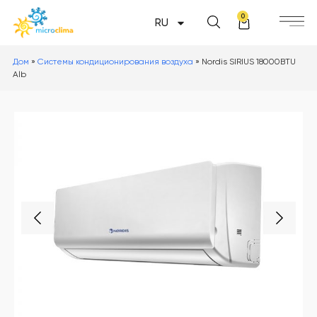
0
RU
Дом
»
Системы кондиционирования воздуха
»
Nordis SIRIUS 18000BTU
Alb