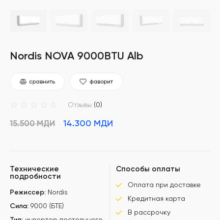
Nordis NOVA 9000BTU Alb
сравнить
фаворит
☆
☆
☆
☆
☆
Отзывы
(0)
14.300
МДИ
15.500
МДИ
Технические
Способы оплаты
подробности
Оплата при доставке
Режиссер:
Nordis
Кредитная карта
Сила:
9000 (БТЕ)
В рассрочку
Тип:
инвертор постоянного