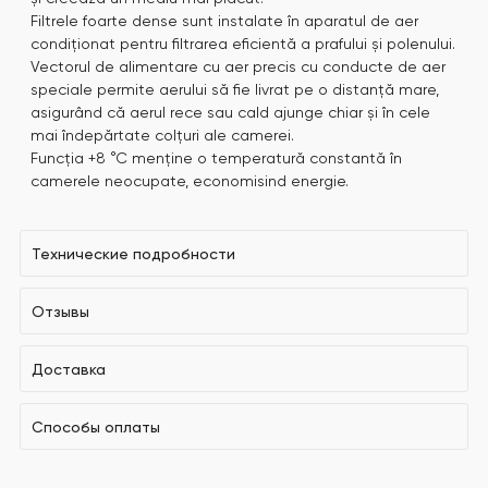
Filtrele foarte dense sunt instalate în aparatul de aer
condiționat pentru filtrarea eficientă a prafului și polenului.
Vectorul de alimentare cu aer precis cu conducte de aer
speciale permite aerului să fie livrat pe o distanță mare,
asigurând că aerul rece sau cald ajunge chiar și în cele
mai îndepărtate colțuri ale camerei.
Funcția +8 °C menține o temperatură constantă în
camerele neocupate, economisind energie.
Технические подробности
Отзывы
Доставка
Способы оплаты