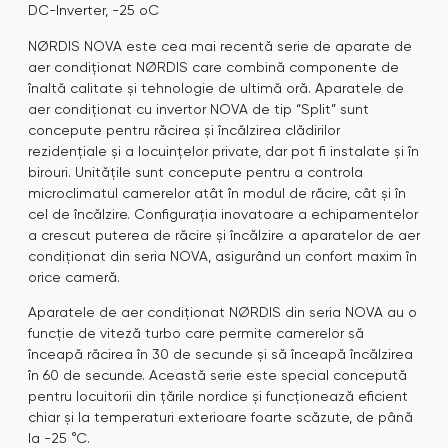
DC-Inverter, -25 oC
NØRDIS NOVA este cea mai recentă serie de aparate de
aer condiționat NØRDIS care combină componente de
înaltă calitate și tehnologie de ultimă oră. Aparatele de
aer condiționat cu invertor NOVA de tip “Split” sunt
concepute pentru răcirea și încălzirea clădirilor
rezidențiale și a locuințelor private, dar pot fi instalate și în
birouri. Unitățile sunt concepute pentru a controla
microclimatul camerelor atât în modul de răcire, cât și în
cel de încălzire. Configurația inovatoare a echipamentelor
a crescut puterea de răcire și încălzire a aparatelor de aer
condiționat din seria NOVA, asigurând un confort maxim în
orice cameră.
Aparatele de aer condiționat NØRDIS din seria NOVA au o
funcție de viteză turbo care permite camerelor să
înceapă răcirea în 30 de secunde și să înceapă încălzirea
în 60 de secunde. Această serie este special concepută
pentru locuitorii din țările nordice și funcționează eficient
chiar și la temperaturi exterioare foarte scăzute, de până
la -25 °C.