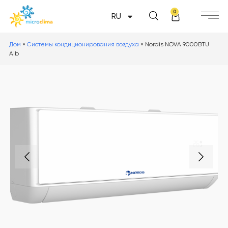
0
RU
Дом
»
Системы кондиционирования воздуха
»
Nordis NOVA 9000BTU
Alb