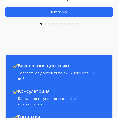
В корзину
1
2
3
4
5
6
7
8
9
10
Бесплатная доставка
Бесплатная доставка по Кишиневу от 500
лей.
Консультация
Консультация уполномоченного
специалиста.
Гарантия