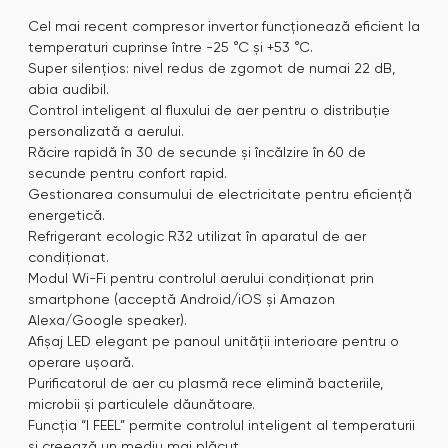
Cel mai recent compresor invertor funcționează eficient la
temperaturi cuprinse între -25 °C și +53 °C.
Super silențios: nivel redus de zgomot de numai 22 dB,
abia audibil.
Control inteligent al fluxului de aer pentru o distribuție
personalizată a aerului.
Răcire rapidă în 30 de secunde și încălzire în 60 de
secunde pentru confort rapid.
Gestionarea consumului de electricitate pentru eficiență
energetică.
Refrigerant ecologic R32 utilizat în aparatul de aer
condiționat.
Modul Wi-Fi pentru controlul aerului condiționat prin
smartphone (acceptă Android/iOS și Amazon
Alexa/Google speaker).
Afișaj LED elegant pe panoul unității interioare pentru o
operare ușoară.
Purificatorul de aer cu plasmă rece elimină bacteriile,
microbii și particulele dăunătoare.
Funcția “I FEEL” permite controlul inteligent al temperaturii
și creează un mediu mai plăcut.